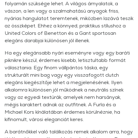
folyamán szüksége lehet. A világos árnyalatok, a
vászon, a len vagy a szalmahatású anyagok friss,
nyárias hangulatot teremtenek, miközben lazává teszik
az összképet. Ehhez a könnyed, praktikus stílushoz a
United Colors of Benetton és a Gant sportosan
elegáns darabjai különösen jól illenek.
Ha egy elegánsabb nyári eseményre vagy egy baráti
piknikre készül, érdemes kisebb, letisztultabb formát
választania. Egy finom vállpántos táska, egy
strukturált mini bag vagy egy visszafogott clutch
elegáns kiegészítője lehet a megjelenésének. Ilyen
alkalomra különösen jól működnek a neutrális színek
vagy az egyedi textúrák, amelyek nem harsányak,
mégis karaktert adnak az outfitnek. A Furla és a
Michael Kors kínálatában érdemes körülnéznie, ha
kifinomult, városi eleganciát keres.
A barátnőkkel való találkozás remek alkalom arra, hogy