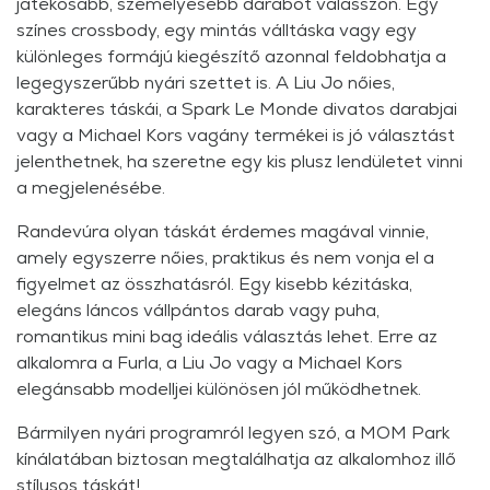
játékosabb, személyesebb darabot válasszon. Egy
színes crossbody, egy mintás válltáska vagy egy
különleges formájú kiegészítő azonnal feldobhatja a
legegyszerűbb nyári szettet is. A Liu Jo nőies,
karakteres táskái, a Spark Le Monde divatos darabjai
vagy a Michael Kors vagány termékei is jó választást
jelenthetnek, ha szeretne egy kis plusz lendületet vinni
a megjelenésébe.
Randevúra olyan táskát érdemes magával vinnie,
amely egyszerre nőies, praktikus és nem vonja el a
figyelmet az összhatásról. Egy kisebb kézitáska,
elegáns láncos vállpántos darab vagy puha,
romantikus mini bag ideális választás lehet. Erre az
alkalomra a Furla, a Liu Jo vagy a Michael Kors
elegánsabb modelljei különösen jól működhetnek.
Bármilyen nyári programról legyen szó, a MOM Park
kínálatában biztosan megtalálhatja az alkalomhoz illő
stílusos táskát!