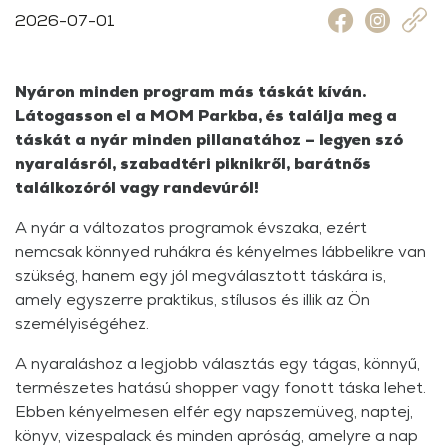
2026-07-01
Nyáron minden program más táskát kíván.
Látogasson el a MOM Parkba, és találja meg a
táskát a nyár minden pillanatához – legyen szó
nyaralásról, szabadtéri piknikről, barátnős
találkozóról vagy randevúról!
A nyár a változatos programok évszaka, ezért
nemcsak könnyed ruhákra és kényelmes lábbelikre van
szükség, hanem egy jól megválasztott táskára is,
amely egyszerre praktikus, stílusos és illik az Ön
személyiségéhez.
A nyaraláshoz a legjobb választás egy tágas, könnyű,
természetes hatású shopper vagy fonott táska lehet.
Ebben kényelmesen elfér egy napszemüveg, naptej,
könyv, vizespalack és minden apróság, amelyre a nap