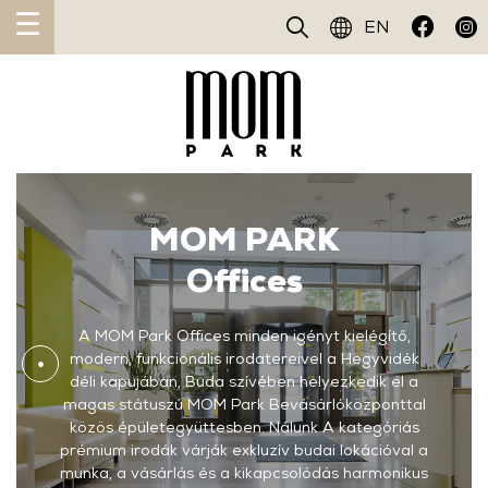
☰
EN
MOM PARK
Offices
A MOM Park Offices minden igényt kielégítő,
modern, funkcionális irodatereivel a Hegyvidék
déli kapujában,
Buda szívében helyezkedik el a
magas státuszú MOM Park Bevásárlóközponttal
közös épületegyüttesben.
Nálunk A kategóriás
prémium irodák várják exkluzív budai lokációval a
munka, a vásárlás és a kikapcsolódás
harmonikus