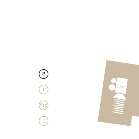
2
1
fsz
-1