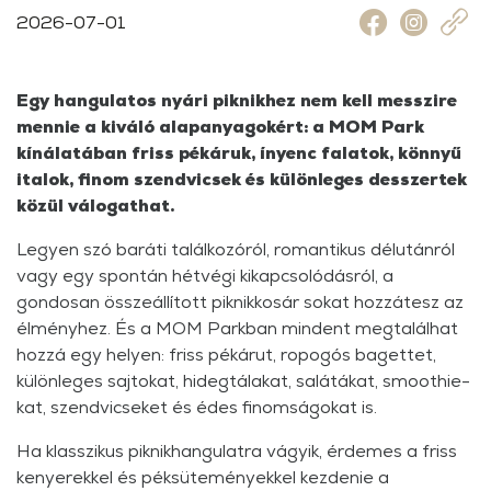
2026-07-01
Egy hangulatos nyári piknikhez nem kell messzire
mennie a kiváló alapanyagokért: a MOM Park
kínálatában friss pékáruk, ínyenc falatok, könnyű
italok, finom szendvicsek és különleges desszertek
közül válogathat.
Legyen szó baráti találkozóról, romantikus délutánról
vagy egy spontán hétvégi kikapcsolódásról, a
gondosan összeállított piknikkosár sokat hozzátesz az
élményhez. És a MOM Parkban mindent megtalálhat
hozzá egy helyen: friss pékárut, ropogós bagettet,
különleges sajtokat, hidegtálakat, salátákat, smoothie-
kat, szendvicseket és édes finomságokat is.
Ha klasszikus piknikhangulatra vágyik, érdemes a friss
kenyerekkel és péksüteményekkel kezdenie a