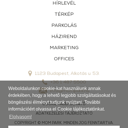
HÍRLEVÉL
TÉRKÉP
PARKOLÁS
HÁZIREND
MARKETING
OFFICES
1123 Budapest, Alkotás u. 53.
+36 1 487 5500
Weboldalunkon cookie-kat használunk annak
info@mompark.hu
érdekében, hogy a lehető legjobb szolgáltatásokat és
böngészési élményt tudjunk nyújtani. További
COOKIE TÁJÉKOZTATÓ
információért olvassa el Cookie tájékoztatónkat.
ADATKEZELÉSI TÁJÉKOZTATÓ
Elolvasom!
COPYRIGHT © MOM PARK. MINDEN JOG FENNTARTVA.