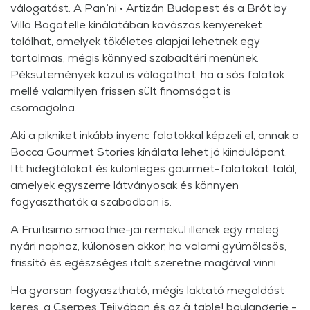
válogatást. A Pan’ni • Artizán Budapest és a Brót by
Villa Bagatelle kínálatában kovászos kenyereket
találhat, amelyek tökéletes alapjai lehetnek egy
tartalmas, mégis könnyed szabadtéri menünek.
Péksütemények közül is válogathat, ha a sós falatok
mellé valamilyen frissen sült finomságot is
csomagolna.
Aki a pikniket inkább ínyenc falatokkal képzeli el, annak a
Bocca Gourmet Stories kínálata lehet jó kiindulópont.
Itt hidegtálakat és különleges gourmet-falatokat talál,
amelyek egyszerre látványosak és könnyen
fogyaszthatók a szabadban is.
A Fruitisimo smoothie-jai remekül illenek egy meleg
nyári naphoz, különösen akkor, ha valami gyümölcsös,
frissítő és egészséges italt szeretne magával vinni.
Ha gyorsan fogyasztható, mégis laktató megoldást
keres, a Cserpes Tejivóban és az à table! boulangerie -