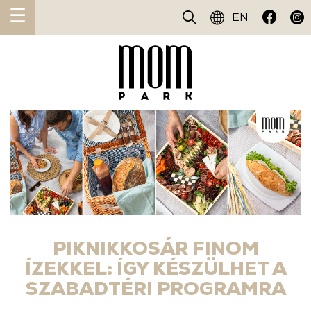
☰
EN
PIKNIKKOSÁR FINOM
ÍZEKKEL: ÍGY KÉSZÜLHET A
SZABADTÉRI PROGRAMRA