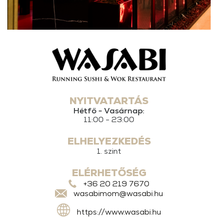
NYITVATARTÁS
Hétfő - Vasárnap:
11:00 - 23:00
ELHELYEZKEDÉS
1. szint
ELÉRHETŐSÉG
+36 20 219 7670
wasabimom@wasabi.hu
https://www.wasabi.hu