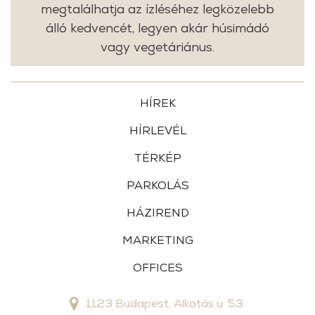
megtalálhatja az ízléséhez legközelebb
álló kedvencét, legyen akár húsimádó
vagy vegetáriánus.
HÍREK
HÍRLEVÉL
TÉRKÉP
PARKOLÁS
HÁZIREND
MARKETING
OFFICES
1123 Budapest, Alkotás u. 53.