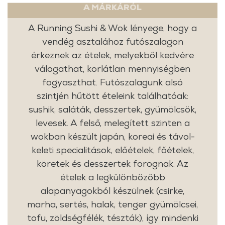
A MÁRKÁRÓL
A Running Sushi & Wok lényege, hogy a
vendég asztalához futószalagon
érkeznek az ételek, melyekből kedvére
válogathat, korlátlan mennyiségben
fogyaszthat. Futószalagunk alsó
szintjén hűtött ételeink találhatóak:
sushik, saláták, desszertek, gyümölcsök,
levesek. A felső, melegített szinten a
wokban készült japán, koreai és távol-
keleti specialitások, előételek, főételek,
köretek és desszertek forognak. Az
ételek a legkülönbözőbb
alapanyagokból készülnek (csirke,
marha, sertés, halak, tenger gyümölcsei,
tofu, zöldségfélék, tészták), így mindenki