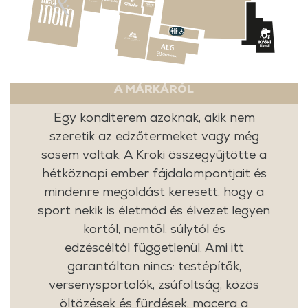
A MÁRKÁRÓL
Egy konditerem azoknak, akik nem
szeretik az edzőtermeket vagy még
sosem voltak. A Kroki összegyűjtötte a
hétköznapi ember fájdalompontjait és
mindenre megoldást keresett, hogy a
sport nekik is életmód és élvezet legyen
kortól, nemtől, súlytól és
edzéscéltól függetlenül. Ami itt
garantáltan nincs: testépítők,
versenysportolók, zsúfoltság, közös
öltözések és fürdések, macera a