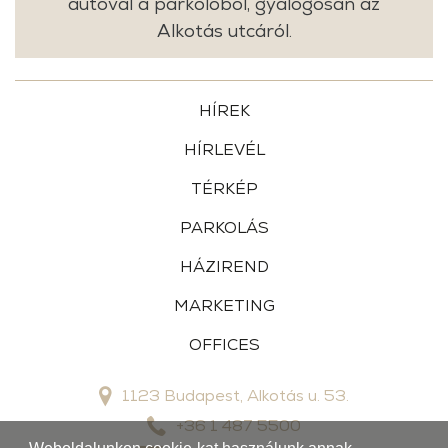
autóval a parkolóból, gyalogosan az
Alkotás utcáról.
HÍREK
HÍRLEVÉL
TÉRKÉP
PARKOLÁS
HÁZIREND
MARKETING
OFFICES
1123 Budapest, Alkotás u. 53.
+36 1 487 5500