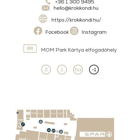
+36 1 300 9495
hello@krokikondi.hu
https://krokikondi.hu/
Facebook
Instagram
MOM Park Kártya elfogadóhely
2
1
fsz
-1