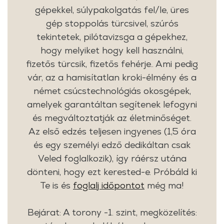
gépekkel, súlypakolgatás fel/le, üres
gép stoppolás türcsivel, szúrós
tekintetek, pilótavizsga a gépekhez,
hogy melyiket hogy kell használni,
fizetős türcsik, fizetős fehérje.. Ami pedig
vár, az a hamisítatlan kroki-élmény és a
német csúcstechnológiás okosgépek,
amelyek garantáltan segítenek lefogyni
és megváltoztatják az életminőséget.
Az első edzés teljesen ingyenes (1,5 óra
és egy személyi edző dedikáltan csak
Veled foglalkozik), így ráérsz utána
dönteni, hogy ezt kerested-e. Próbáld ki
Te is és
foglalj időpontot
még ma!
Bejárat: A torony -1. szint, megközelítés: