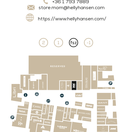
+36 1 793 7889
store.mom@hellyhansen.com
https://www.hellyhansen.com/
2
1
fsz
-1