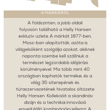
A MÁRKÁRÓL
A földszinten, a jobb oldali
folyosón található a Helly Hansen
exkluzív üzlete. A márkát 1877-ben,
Moss-ban alapították, azóta is
világelsőként szolgálja azokat, akiknek
naponta szembe kell szállniuk a
természet legzordabb időjárási
körülményeivel. Ma több mint 40
országban kaphatók termékei, és a
világ 35 síterepének és
túraszervezetének hivatalos öltözete
Helly Hansen. Kollekcióit a skandináv
dizájn és a technikai innováció
egyedülálló kombinációja jellemzi. A