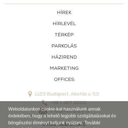
HÍREK
HÍRLEVÉL
TÉRKÉP
PARKOLÁS
HÁZIREND
MARKETING
OFFICES
1123 Budapest, Alkotás u. 53.
+36 1 487 5500
Weboldalunkon cookie-kat használunk annak
info@mompark.hu
érdekében, hogy a lehető legjobb szolgáltatásokat és
böngészési élményt tudjunk nyújtani. További
COOKIE TÁJÉKOZTATÓ