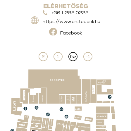
ELÉRHETŐSÉG
+36 1 298 0222
https://www.erstebank.hu
Facebook
2
1
fsz
-1