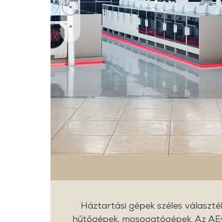
Háztartási gépek széles választé
hűtőgépek, mosogatógépek. Az AEG