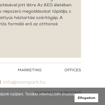
ítésével jött létre. Az AEG életében
 és népszerű megoldásokat táplálja, s
attyús háztartási szárítógép. A
entős formáló erő az otthonok
MARKETING
OFFICES
info@mompark.hu
ADATKEZELÉSI TÁJÉKOZTATÓ
junk nyújtani. További információért olvassa
Elfogadom