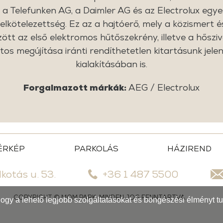
 a Telefunken AG, a Daimler AG és az Electrolux egyes
ti elkötelezettség. Ez az a hajtóerő, mely a közismert
t az első elektromos hűtőszekrény, illetve a hősziv
os megújítása iránti rendíthetetlen kitartásunk jel
kialakításában is.
Forgalmazott márkák:
AEG / Electrolux
ÉRKÉP
PARKOLÁS
HÁZIREND
kotás u. 53.
+36 1 487 5500
COPYRIGHT © MOM PARK. MINDEN JOG FENNTARTVA.
y a lehető legjobb szolgáltatásokat és böngészési élményt tud