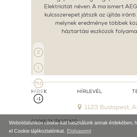
Elektricität néven. A ma ismert AEG
kulcsszerepet játszik az újítás irán
melynek eredménye többek közöt
háztartási eszközök folyamat
2
1
fsz
HÍREK
HÍRLEVÉL
T
-1
1123 Budapest, Al
COOKIE TÁJÉKOZTATÓ
Weboldalunkon cookie-kat használunk annak érdekében, hog
el Cookie tájékoztatónkat.
Elolvasom!