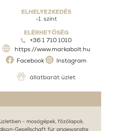
ELHELYEZKEDÉS
-1. szint
ELÉRHETŐSÉG
+36 1 710 1010
https://www.markabolt.hu
Facebook
Instagram
állatbarát üzlet
 üzletben - mosógépek, főzőlapok,
dison-Gesellschaft für angewandte