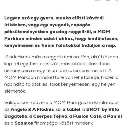
Legyen szó egy gyors, munka előtti kávéról
útközben, vagy egy nyugodt, ropogós
péksüteményekben gazdag reggeliről, a MOM
Parkban minden adott ahhoz, hogy lendületesen,
kényelmesen és finom falatokkal induljon a nap.
Mindenkinek más a reggeli ritmusa. Van, aki útközben
kap fel egy friss presszót, más inkább lelassítana
néhány percre egy finom péksütemény mellett. A
MOM Parkban mindkettőre van lehetősége, hiszen a
napindító falatok és italok kényelmesen, egy helyen
elérhetők.
Válogasson kedvére a MOM Park gasztrokínálatából:
az
Angelo & A Flódnis
, az
á table!
, a
BRÓT by Villa
Bagatelle
, a
Cserpes Tejivó
, a
Fusion Café
, a
Pan’ni
és a
Szamos
finomságai között mindenki