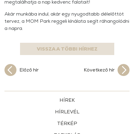
megtalálhatja a nap kedvenc falatait!
Akár munkába indul, akár egy nyugodtabb délelőttöt
tervez, a MOM Park reggeli kínálata segít ráhangolódni
a napra.
VISSZA A TÖBBI HÍRHEZ
Előző hír
Következő hír
HÍREK
HÍRLEVÉL
TÉRKÉP