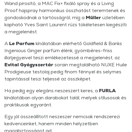
Wand pirosító, a MAC Fix+ fixáló spray és a Living
Proof hajspray harmonikus összhatást teremtenek és
gondoskodnak a tartósságról, míg a
Müller
üzletében
kapható Yves Saint Laurent rúzs tökéletesen kiegészíti
a megjelenést.
A
Le Parfum
kínálatában elérhető Goldfield & Banks
Ingenious Ginger parfüm élénk, gyömbéres-friss
illatjegyeivel teszi emlékezetessé a megjelenést, az
Evital Gyógyszertár
sorain megtalálható NUXE Huile
Prodigieuse testolaj pedig finom fénnyel és selymes
tapintással teszi teljessé az összképet.
Ha pedig egy elegáns neszeszert keres, a
FURLA
kínálatában olyan darabokat talál, melyek stílusosak és
praktikusak egyaránt.
Egy jól összeállított neszeszer nemcsak rendszerezi
kedvenceinket, hanem minden helyzetben
magabiztosságot ad.