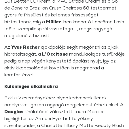
But Better CC+ krém, a MAC Strobe Cream és a Sol
de Janeiro Brazilian Crush Cheirosa 68 testpermet
gyors felfrissülést és kellemes frissességet
biztosítanak, míg a
Müller
-ben kapható Lancôme Lash
Idôle szempillaspirál visszafogott, mégis ragyogó
megjelenést biztosít.
Az
Yves Rocher
ajakápolója segít megőrizni az ajkak
hidratáltságát, a
L’Occitane
mandulaolajos tusfürdője
pedig a nap végén kényeztető ápolást nyújt, így az
aktív kikapcsolódást követően is megmarad a
komfortérzet.
Különleges alkalmakra
Exkluzív eseményekhez olyan kedvencek illenek,
amelyekkel igazán ragyogó megjelenést érhetünk el. A
Douglas
kínálatából választott Laura Mercier
highlighter, az Armani Eye Tint folyékony
szemhéjpúder, a Charlotte Tilbury Matte Beauty Blush