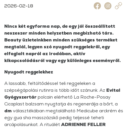
2026-02-18
Nincs két egyforma nap, de egy jól összeállított
neszeszer minden helyzetben megbízható társ.
Beauty üzleteinkben minden szükséges terméket
megtalál, legyen szó nyugodt reggelekről, egy
elfoglalt napról az irodában, aktív
kikapcsolódásról vagy egy különleges eseményről.
Nyugodt reggelekhez
A lassabb, feltöltődéssel teli reggeleken a
szépségápolási rutinra is több időt szánunk. Az
Evital
Gyógyszertár
polcain elérhető La Roche-Posay
Cicaplast balzsam nyugtatja és regenerálja a bőrt, a
dm
választékában megtalálható Medicube arckrém és
egy gua sha masszázskő pedig teljessé teheti
arcápolásunkat. A rituálét
ADRIENNE FELLER