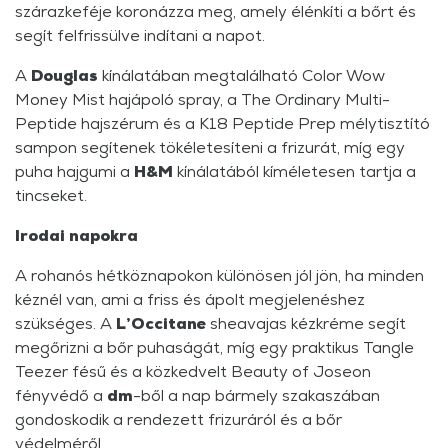
szárazkeféje koronázza meg, amely élénkíti a bőrt és
segít felfrissülve indítani a napot.
A
Douglas
kínálatában megtalálható Color Wow
Money Mist hajápoló spray, a The Ordinary Multi-
Peptide hajszérum és a K18 Peptide Prep mélytisztító
sampon segítenek tökéletesíteni a frizurát, míg egy
puha hajgumi a
H&M
kínálatából kíméletesen tartja a
tincseket.
Irodai napokra
A rohanós hétköznapokon különösen jól jön, ha minden
kéznél van, ami a friss és ápolt megjelenéshez
szükséges. A
L’Occitane
sheavajas kézkréme segít
megőrizni a bőr puhaságát, míg egy praktikus Tangle
Teezer fésű és a közkedvelt Beauty of Joseon
fényvédő a
dm
-ből a nap bármely szakaszában
gondoskodik a rendezett frizuráról és a bőr
védelméről.