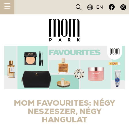
☰
EN
MOM FAVOURITES: NÉGY
NESZESZER, NÉGY
HANGULAT