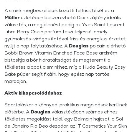
A smink megbeszélések közötti felfrissítéséhez a
Müller
üzletében beszerezhető Dior szájfény ideális
választás, a megjelenést pedig az Yves Saint Laurent
Libre Berry Crush parfüm teszi teljessé, amely
gyümölcsös-virágos illatával friss és energikus érzetet
nyújt a nap folytatásához. A
Douglas
polcain elérhető
Bobbi Brown Vitamin Enriched Face Base arckrém
biztosítja a bőr hidratáltságát és megteremti a
tökéletes alapot a sminkhez, míg a Huda Beauty Easy
Bake púder segít fixálni, hogy egész nap tartós
maradjon.
Aktív kikapcsolódáshoz
Sportoláskor a könnyed, praktikus megoldások kerülnek
előtérbe. A
Douglas
választékában számos ehhez
tökéletes megoldást talál: egy Balmain hajcsat, a Sol
de Janeiro Rio Deo dezodor, az IT Cosmetics Your Skin