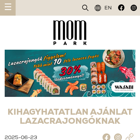
☰
EN
KIHAGYHATATLAN AJÁNLAT
LAZACRAJONGÓKNAK
2025-06-23