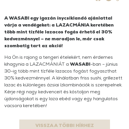
A WASABI egy igazán ínycsiklandó ajánlattal
várja a vendégeket: a LAZACMÁNIA keretében
több mint tízféle lazacos fogás érhető el 30%
kedvezménnyel – ne maradjon le, már csak
szombatig tart az akció!
Ha Ön is rajong a tengeri ételekért, nem érdemes
kihagynia a LAZACMÁNIÁT a
WASABI
-ban – június
30-ig több mint tízféle lazacos fogást fogyaszthat
30% kedvezménnyel. A kínálatban friss sushi, grillezett
lazac és különleges ázsiai ízkombinációk is szerepelnek.
Kérje régi nagy kedvenceit és kóstoljon meg
újdonságokat is egy laza ebéd vagy egy hangulatos
vacsora keretében!
VISSZA A TÖBBI HÍRHEZ