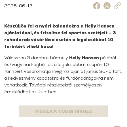
2025-06-17
Készüljön fel a nyári kalandokra a Helly Hansen
ajánlatával, és frissítse fel sportos szettjeit – 3
ruhadarab vásárlása esetén a legolcsóbbat 10
forintért viheti haza!
Válasszon 3 darabot bármely
Helly Hansen
pólóból
és/vagy nadrágból, és a legolcsóbbat csupán 10
forintért vásárolhatja meg. Az ajánlat június 30-ig tart,
a kedvezmény kabátokra és fürdőnadrágokra nem
vonatkozik. További részletekről személyesen
érdeklődhet az üzletben!
VISSZA A TÖBBI HÍRHEZ