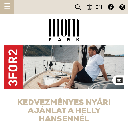
☰
EN
KEDVEZMÉNYES NYÁRI
AJÁNLAT A HELLY
HANSENNÉL