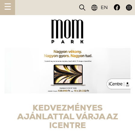
☰
EN
KEDVEZMÉNYES
AJÁNLATTAL VÁRJA AZ
ICENTRE