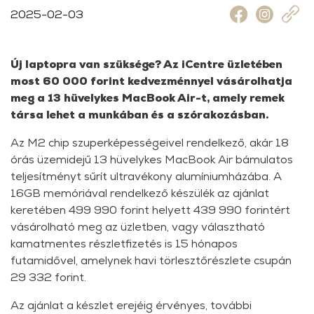
2025-02-03
Új laptopra van szüksége? Az iCentre üzletében
most 60 000 forint kedvezménnyel vásárolhatja
meg a 13 hüvelykes MacBook Air-t, amely remek
társa lehet a munkában és a szórakozásban.
Az M2 chip szuperképességeivel rendelkező, akár 18
órás üzemidejű 13 hüvelykes MacBook Air bámulatos
teljesítményt sűrít ultravékony alumíniumházába. A
16GB memóriával rendelkező készülék az ajánlat
keretében 499 990 forint helyett 439 990 forintért
vásárolható meg az üzletben, vagy választható
kamatmentes részletfizetés is 15 hónapos
futamidővel, amelynek havi törlesztőrészlete csupán
29 332 forint.
Az ajánlat a készlet erejéig érvényes, további