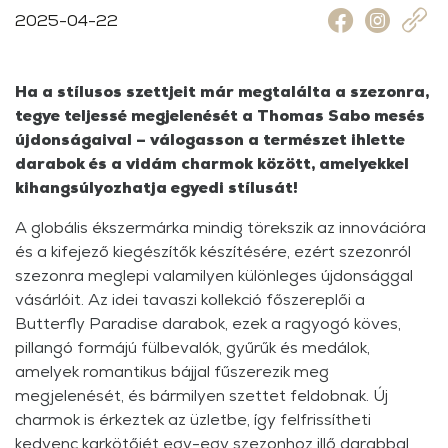
2025-04-22
Ha a stílusos szettjeit már megtalálta a szezonra,
tegye teljessé megjelenését a Thomas Sabo mesés
újdonságaival – válogasson a természet ihlette
darabok és a vidám charmok között, amelyekkel
kihangsúlyozhatja egyedi stílusát!
A globális ékszermárka mindig törekszik az innovációra
és a kifejező kiegészítők készítésére, ezért szezonról
szezonra meglepi valamilyen különleges újdonsággal
vásárlóit. Az idei tavaszi kollekció főszereplői a
Butterfly Paradise darabok, ezek a ragyogó köves,
pillangó formájú fülbevalók, gyűrűk és medálok,
amelyek romantikus bájjal fűszerezik meg
megjelenését, és bármilyen szettet feldobnak. Új
charmok is érkeztek az üzletbe, így felfrissítheti
kedvenc karkötőjét egy-egy szezonhoz illő darabbal,