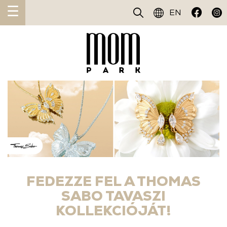
☰
EN
FEDEZZE FEL A THOMAS
SABO TAVASZI
KOLLEKCIÓJÁT!