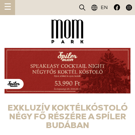
☰
EN
EXKLUZÍV KOKTÉLKÓSTOLÓ
NÉGY FŐ RÉSZÉRE A SPÍLER
BUDÁBAN