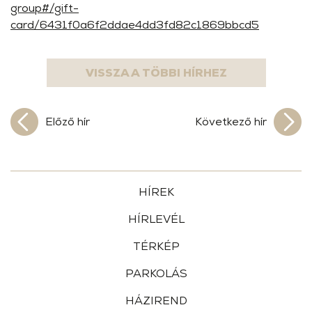
group#/gift-
card/6431f0a6f2ddae4dd3fd82c1869bbcd5
VISSZA A TÖBBI HÍRHEZ
Előző hír
Következő hír
HÍREK
HÍRLEVÉL
TÉRKÉP
PARKOLÁS
HÁZIREND