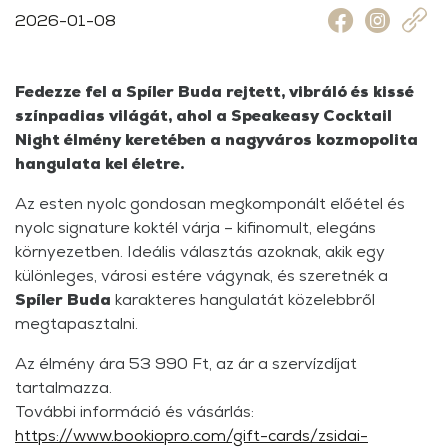
2026-01-08
Fedezze fel a Spíler Buda rejtett, vibráló és kissé
színpadias világát, ahol a Speakeasy Cocktail
Night élmény keretében a nagyváros kozmopolita
hangulata kel életre.
Az esten nyolc gondosan megkomponált előétel és
nyolc signature koktél várja – kifinomult, elegáns
környezetben. Ideális választás azoknak, akik egy
különleges, városi estére vágynak, és szeretnék a
Spíler Buda
karakteres hangulatát közelebbről
megtapasztalni.
Az élmény ára 53 990 Ft, az ár a szervízdíjat
tartalmazza.
További információ és vásárlás:
https://www.bookiopro.com/gift-cards/zsidai-