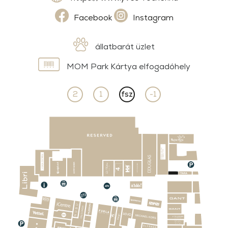
Facebook
Instagram
állatbarát üzlet
MOM Park Kártya elfogadóhely
2
1
fsz
-1