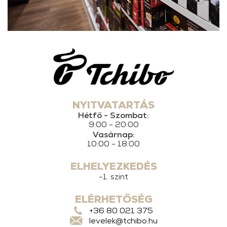
NYITVATARTÁS
Hétfő - Szombat:
9:00 - 20:00
Vasárnap:
10:00 - 18:00
ELHELYEZKEDÉS
-1. szint
ELÉRHETŐSÉG
+36 80 021 375
levelek@tchibo.hu