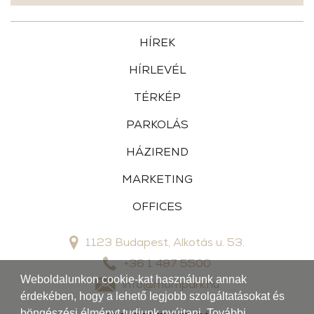
HÍREK
HÍRLEVÉL
TÉRKÉP
PARKOLÁS
HÁZIREND
MARKETING
OFFICES
1123 Budapest, Alkotás u. 53.
+36 1 487 5500
Weboldalunkon cookie-kat használunk annak
info@mompark.hu
érdekében, hogy a lehető legjobb szolgáltatásokat és
böngészési élményt tudjunk nyújtani. További