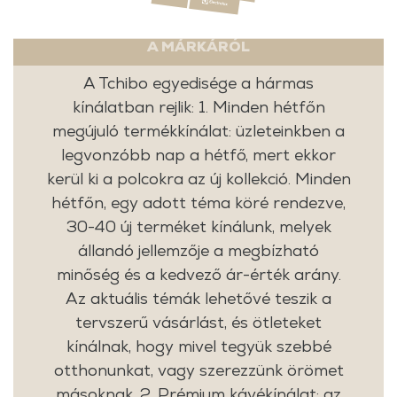
A MÁRKÁRÓL
A Tchibo egyedisége a hármas
kínálatban rejlik: 1. Minden hétfőn
megújuló termékkínálat: üzleteinkben a
legvonzóbb nap a hétfő, mert ekkor
kerül ki a polcokra az új kollekció. Minden
hétfőn, egy adott téma köré rendezve,
30-40 új terméket kínálunk, melyek
állandó jellemzője a megbízható
minőség és a kedvező ár-érték arány.
Az aktuális témák lehetővé teszik a
tervszerű vásárlást, és ötleteket
kínálnak, hogy mivel tegyük szebbé
otthonunkat, vagy szerezzünk örömet
másoknak. 2. Prémium kávékínálat: az