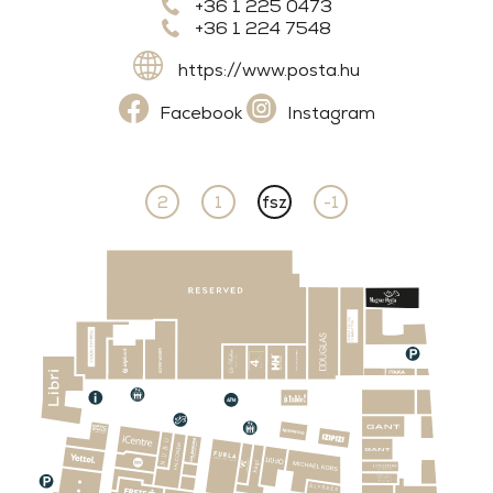
+36 1 225 0473
+36 1 224 7548
https://www.posta.hu
Facebook
Instagram
2
1
fsz
-1