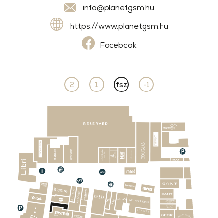
info@planetgsm.hu
https://www.planetgsm.hu
Facebook
2
1
fsz
-1