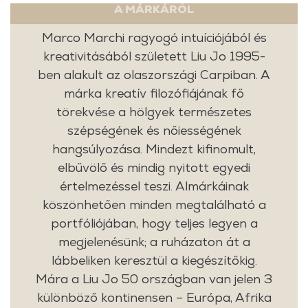
A MÁRKÁRÓL
Marco Marchi ragyogó intuíciójából és
kreativitásából született Liu Jo 1995-
ben alakult az olaszországi Carpiban. A
márka kreatív filozófiájának fő
törekvése a hölgyek természetes
szépségének és nőiességének
hangsúlyozása. Mindezt kifinomult,
elbűvölő és mindig nyitott egyedi
értelmezéssel teszi. Almárkáinak
köszönhetően minden megtalálható a
portfóliójában, hogy teljes legyen a
megjelenésünk; a ruházaton át a
lábbeliken keresztül a kiegészítőkig.
Mára a Liu Jo 50 országban van jelen 3
különböző kontinensen – Európa, Afrika