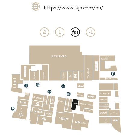
https://www.liujo.com/hu/
2
1
fsz
-1