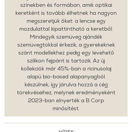
színekben és formában, amik optikai
keretként is tovább élhetnek ha nagyon
megszeretjük őket: a lencse egy
mozdulattal kipattintható a keretből.
Mindegyik szemüveg ajándék
szemüvegtokkal érkezik, a gyerekeknek
szánt modellekhez pedig egy levehető
szilikon fejpánt is tartozik. Az új
kollekciók már 45%-ban a ricinusolaj
alapú bio-based alapanyagból
készülnek, így járulva hozzá a cég
törekvéseihez, melynek eredményeként
2023-ban elnyerték a B Corp
minősítést.
HÍREK