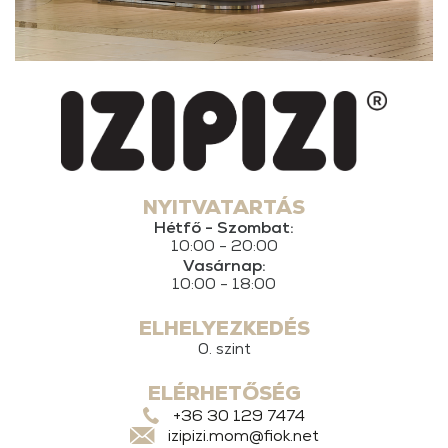
NYITVATARTÁS
Hétfő - Szombat:
10:00 - 20:00
Vasárnap:
10:00 - 18:00
ELHELYEZKEDÉS
0. szint
ELÉRHETŐSÉG
+36 30 129 7474
izipizi.mom@fiok.net