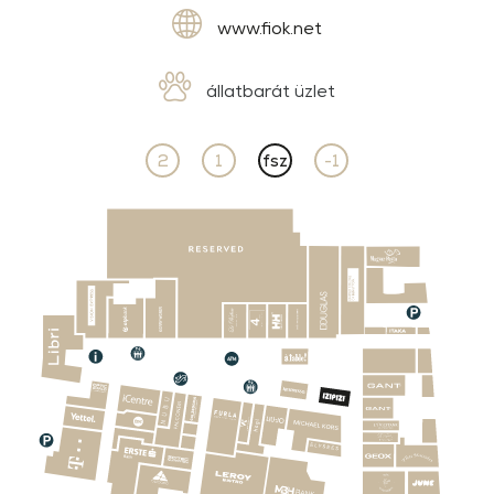
www.fiok.net
állatbarát üzlet
2
1
fsz
-1