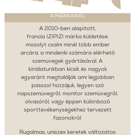
A MÁRKÁRÓL
A 2010-ben alapított,
francia IZIPIZI márka küldetése:
mosolyt csalni minél több ember
arcára, a mindenki számára elérhető
szemüvegek gyártásával. A
kínálatunkban kicsik és nagyok
egyaránt megtalálják ami legjobban
passzol hozzájuk, legyen szó
napszemüvegről, monitor szemüvegről,
olvasóról, vagy éppen különböző
sporttevékenységekhez tervezett
fazonokról.
Rugalmas, uniszex keretek változatos