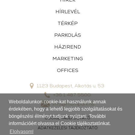
HÍRLEVÉL
TÉRKÉP
PARKOLÁS
HÁZIREND
MARKETING
OFFICES
1123 Budapest, Alkotás u. 53.
+36 1 487 5500
Weboldalunkon cookie-kat használunk annak
info@mompark.hu
érdekében, hogy a lehető legjobb szolgáltatásokat és
böngészési élményt tudjunk nyújtani. További
COOKIE TÁJÉKOZTATÓ
információért olvassa el Cookie tájékoztatónkat.
ADATKEZELÉSI TÁJÉKOZTATÓ
Elolvasom!