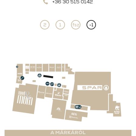
+36 30 515 0142
2
1
fsz
-1
A MÁRKÁRÓL