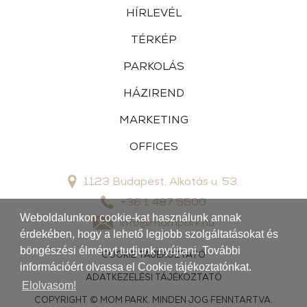
HÍRLEVÉL
TÉRKÉP
PARKOLÁS
HÁZIREND
MARKETING
OFFICES
1123 Budapest, Alkotás u. 53.
+36 1 487 5500
Weboldalunkon cookie-kat használunk annak
info@mompark.hu
érdekében, hogy a lehető legjobb szolgáltatásokat és
böngészési élményt tudjunk nyújtani. További
COOKIE TÁJÉKOZTATÓ
információért olvassa el Cookie tájékoztatónkat.
ADATKEZELÉSI TÁJÉKOZTATÓ
Elolvasom!
COPYRIGHT © MOM PARK. MINDEN JOG FENNTARTVA.