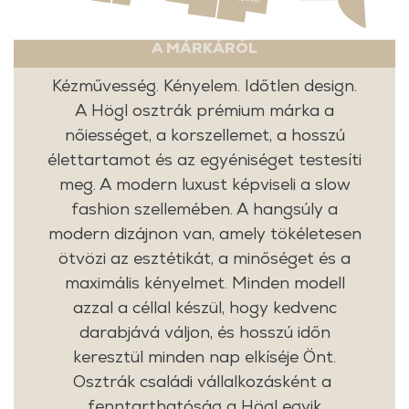
A MÁRKÁRÓL
Kézművesség. Kényelem. Időtlen design.
A Högl osztrák prémium márka a
nőiességet, a korszellemet, a hosszú
élettartamot és az egyéniséget testesíti
meg. A modern luxust képviseli a slow
fashion szellemében. A hangsúly a
modern dizájnon van, amely tökéletesen
ötvözi az esztétikát, a minőséget és a
maximális kényelmet. Minden modell
azzal a céllal készül, hogy kedvenc
darabjává váljon, és hosszú időn
keresztül minden nap elkíséje Önt.
Osztrák családi vállalkozásként a
fenntarthatóság a Högl egyik