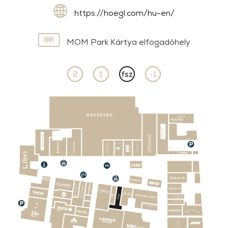
https://hoegl.com/hu-en/
MOM Park Kártya elfogadóhely
2
1
fsz
-1