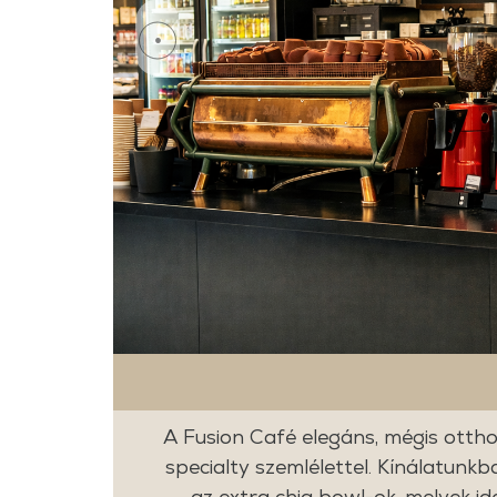
A Fusion Café elegáns, mégis ottho
specialty szemlélettel. Kínálatunk
az extra chia bowl-ok, melyek id