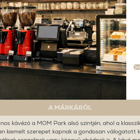
A MÁRKÁRÓL
nos kávézó a MOM Park alsó szintjén, ahol a klasszik
ban kiemelt szerepet kapnak a gondosan válogatott k
eálisak reggelinek vagy könnyű ebédnek is. A kávé mel