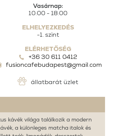
Vasárnap:
10:00 - 18:00
ELHELYEZKEDÉS
-1. szint
ELÉRHETŐSÉG
+36 30 611 0412
fusioncafebudapest@gmail.com
állatbarát üzlet
us kávék világa találkozik a modern
ávék, a különleges matcha italok és
lett teák, limonádék, desszertek,