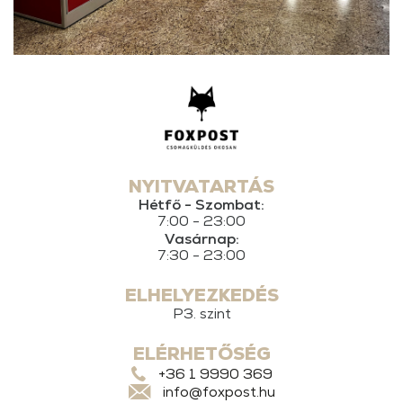
NYITVATARTÁS
Hétfő - Szombat:
7:00 - 23:00
Vasárnap:
7:30 - 23:00
ELHELYEZKEDÉS
P3. szint
ELÉRHETŐSÉG
+36 1 9990 369
info@foxpost.hu