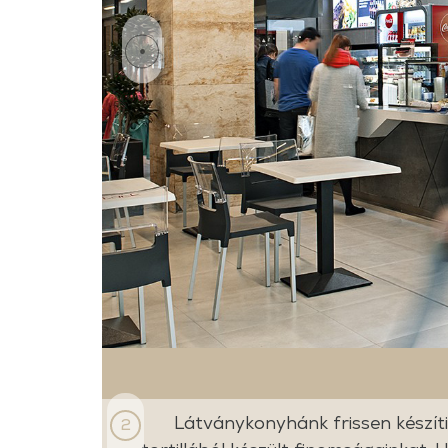
Látványkonyhánk frissen készíti
2