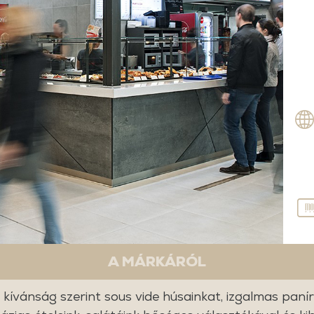
A MÁRKÁRÓL
 kívánság szerint sous vide húsainkat, izgalmas panír