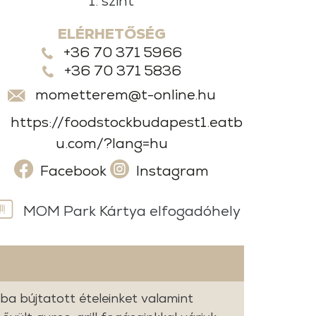
1. szint
ELÉRHETŐSÉG
+36 70 371 5966
+36 70 371 5836
mometterem@t-online.hu
https://foodstockbudapest1.eatb
u.com/?lang=hu
Facebook
Instagram
MOM Park Kártya elfogadóhely
ba bújtatott ételeinket valamint