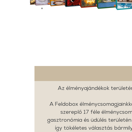
Az élményajándékok területé
A Feldobox élménycsomagjainkkal
szereplő 17 féle élménycso
gasztronómia és üdülés területén
így tökéletes választás bármi