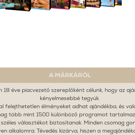
A MÁRKÁRÓL
n 18 éve piacvezető szereplőként célunk, hogy az a
kényelmesebbé tegyük.
 felejthetetlen élményeket adhat ajándékba, és val
mag több mint 1500 különböző programot tartalmaz, 
 széles választékot biztosítanak. Minden csomag go
lyen alkalomra. Tévedés kizárva, hiszen a megajánd