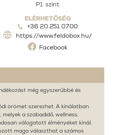
P1. szint
ELÉRHETŐSÉG
+36 20 251 0700
https://www.feldobox.hu/
Facebook
jándékozást még egyszerűbbé és
ódi örömet szerezhet. A kínálatban
melyek a szabadidő, wellness,
ndosan válogatott élményeket kínál,
ékozott maga választhat a számos