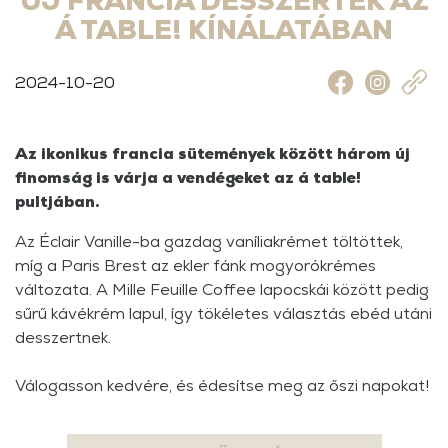
ÚJ FRANCIA DESSZERTEK AZ
Á TABLE! KÍNÁLATÁBAN
2024-10-20
Az ikonikus francia sütemények között három új
finomság is várja a vendégeket az á table!
pultjában.
Az Éclair Vanille-ba gazdag vaníliakrémet töltöttek,
míg a Paris Brest az ekler fánk mogyorókrémes
változata. A Mille Feuille Coffee lapocskái között pedig
sűrű kávékrém lapul, így tökéletes választás ebéd utáni
desszertnek.
Válogasson kedvére, és édesítse meg az őszi napokat!