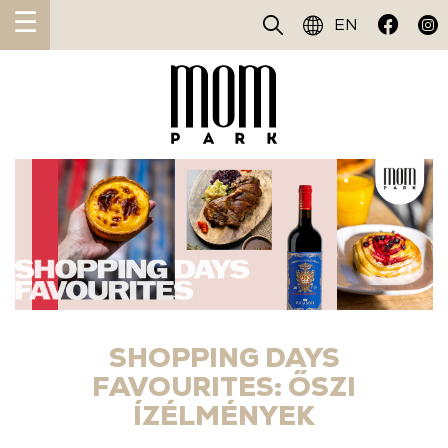
☰
EN
SHOPPING DAYS
FAVOURITES: ŐSZI
ÍZÉLMÉNYEK