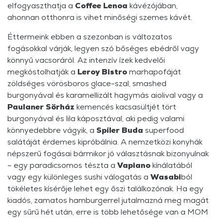
elfogyaszthatja a
Coffee Lenoa
kávézójában,
ahonnan otthonra is vihet minőségi szemes kávét.
Éttermeink ebben a szezonban is változatos
fogásokkal várják, legyen szó bőséges ebédről vagy
könnyű vacsoráról. Az intenzív ízek kedvelői
megkóstolhatják a
Leroy Bistro
marhapofáját
zöldséges vörösboros glace-szal, smashed
burgonyával és karamellizált hagymás aiolival vagy a
Paulaner Sörház
kemencés kacsasültjét tört
burgonyával és lila káposztával, aki pedig valami
könnyedebbre vágyik, a
Spíler Buda
superfood
salátáját érdemes kipróbálnia. A nemzetközi konyhák
népszerű fogásai bármikor jó választásnak bizonyulnak
– egy paradicsomos tészta a
Vapiano
kínálatából
vagy egy különleges sushi válogatás a
Wasabi
ból
tökéletes kísérője lehet egy őszi találkozónak. Ha egy
kiadós, zamatos hamburgerrel jutalmazná meg magát
egy sűrű hét után, erre is több lehetősége van a MOM