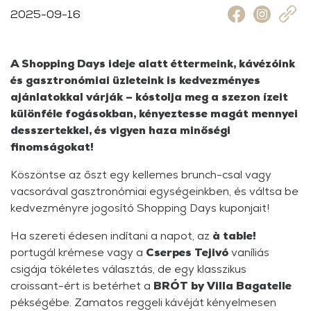
2025-09-16
A Shopping Days ideje alatt éttermeink, kávézóink
és gasztronómiai üzleteink is kedvezményes
ajánlatokkal várják – kóstolja meg a szezon ízeit
különféle fogásokban, kényeztesse magát mennyei
desszertekkel, és vigyen haza minőségi
finomságokat!
Köszöntse az őszt egy kellemes brunch-csal vagy
vacsorával gasztronómiai egységeinkben, és váltsa be
kedvezményre jogosító Shopping Days kuponjait!
Ha szereti édesen indítani a napot, az
à table!
portugál krémese vagy a
Cserpes Tejivó
vaníliás
csigája tökéletes választás, de egy klasszikus
croissant-ért is betérhet a
BRÓT by Villa Bagatelle
pékségébe. Zamatos reggeli kávéját kényelmesen