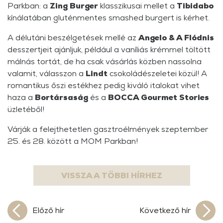
Parkban: a
Zing Burger
klasszikusai mellet a
Tibidabo
kínálatában gluténmentes smashed burgert is kérhet.
A délutáni beszélgetések mellé az
Angelo & A Flódnis
desszertjeit ajánljuk, például a vaníliás krémmel töltött
málnás tortát, de ha csak vásárlás közben nassolna
valamit, válasszon a
Lindt
csokoládészeletei közül! A
romantikus őszi estékhez pedig kiváló italokat vihet
haza a
Bortársaság
és a
BOCCA Gourmet Stories
üzletéből!
Várják a felejthetetlen gasztroélmények szeptember
25. és 28. között a MOM Parkban!
VISSZA A TÖBBI HÍRHEZ
Előző hír
Következő hír