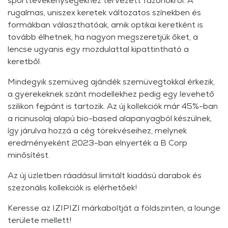
sporttevékenységekhez tervezett fazonokról. A
rugalmas, uniszex keretek változatos színekben és
formákban választhatóak, amik optikai keretként is
tovább élhetnek, ha nagyon megszeretjük őket, a
lencse ugyanis egy mozdulattal kipattintható a
keretből.
Mindegyik szemüveg ajándék szemüvegtokkal érkezik,
a gyerekeknek szánt modellekhez pedig egy levehető
szilikon fejpánt is tartozik. Az új kollekciók már 45%-ban
a ricinusolaj alapú bio-based alapanyagból készülnek,
így járulva hozzá a cég törekvéseihez, melynek
eredményeként 2023-ban elnyerték a B Corp
minősítést.
Az új üzletben ráadásul limitált kiadású darabok és
szezonális kollekciók is elérhetőek!
Keresse az IZIPIZI márkaboltját a földszinten, a lounge
területe mellett!