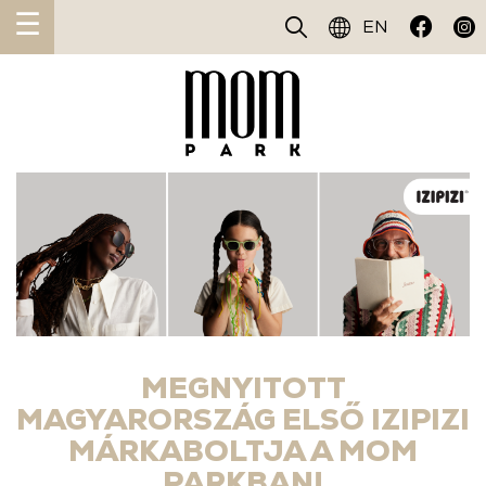
☰
EN
MEGNYITOTT
MAGYARORSZÁG ELSŐ IZIPIZI
MÁRKABOLTJA A MOM
PARKBAN!