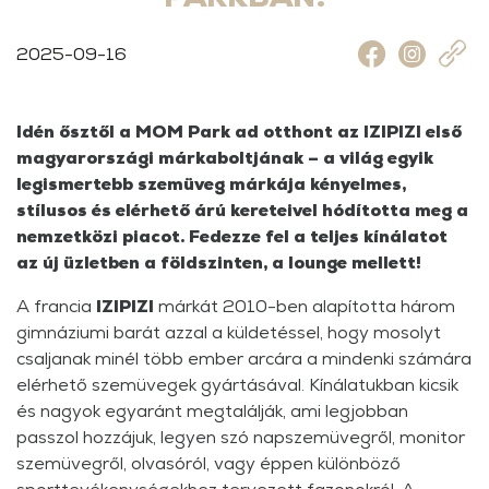
2025-09-16
Idén ősztől a MOM Park ad otthont az IZIPIZI első
magyarországi márkaboltjának – a világ egyik
legismertebb szemüveg márkája kényelmes,
stílusos és elérhető árú kereteivel hódította meg a
nemzetközi piacot. Fedezze fel a teljes kínálatot
az új üzletben a földszinten, a lounge mellett!
A francia
IZIPIZI
márkát 2010-ben alapította három
gimnáziumi barát azzal a küldetéssel, hogy mosolyt
csaljanak minél több ember arcára a mindenki számára
elérhető szemüvegek gyártásával. Kínálatukban kicsik
és nagyok egyaránt megtalálják, ami legjobban
passzol hozzájuk, legyen szó napszemüvegről, monitor
szemüvegről, olvasóról, vagy éppen különböző